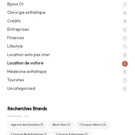
Bijoux Or
1
Chirurgie esthétique
4
Crédits
3
Entreprises
2
Finances
7
Lifestyle
1
Location auto pas cher
3
Location de voiture
2
Médecine esthétique
9
Touristes
1
Uncategorized
2
Recherches Brands
Agence donilocation
(7)
Bank Now
(1)
Clinique Adonis
(2)
Clinique BelleFontaine
(1)
Clinique Entourage
(2)