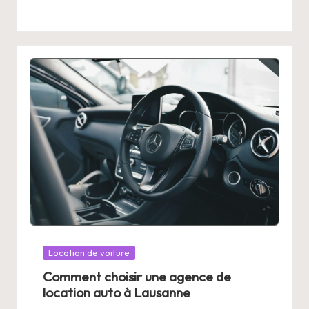
Posted
Location de voiture
in
Comment choisir une agence de
location auto à Lausanne