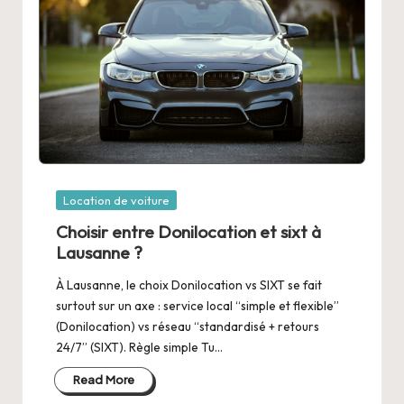
Posted
Location de voiture
in
Choisir entre Donilocation et sixt à
Lausanne ?
À Lausanne, le choix Donilocation vs SIXT se fait
surtout sur un axe : service local “simple et flexible”
(Donilocation) vs réseau “standardisé + retours
24/7” (SIXT). Règle simple Tu…
Read More