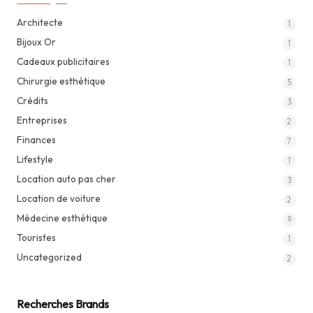
Architecte
1
Bijoux Or
1
Cadeaux publicitaires
1
Chirurgie esthétique
5
Crédits
3
Entreprises
2
Finances
7
Lifestyle
1
Location auto pas cher
3
Location de voiture
2
Médecine esthétique
9
Touristes
1
Uncategorized
2
Recherches Brands