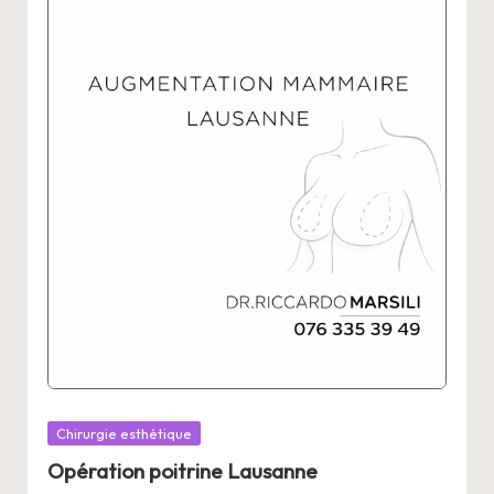
Posted
Chirurgie esthétique
in
Opération poitrine Lausanne