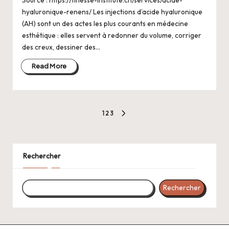
Source : https://finesse-institute.ch/services/acide-
hyaluronique-renens/ Les injections d’acide hyaluronique
(AH) sont un des actes les plus courants en médecine
esthétique : elles servent à redonner du volume, corriger
des creux, dessiner des…
Read More
Pagination
1
2
3
NEXT
des
PAGE
publications
Rechercher
Rechercher