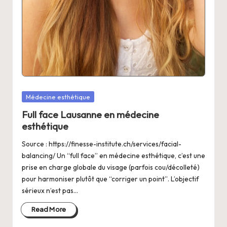
Posted
Médecine esthétique
in
Full face Lausanne en médecine
esthétique
Source : https://finesse-institute.ch/services/facial-
balancing/ Un “full face” en médecine esthétique, c’est une
prise en charge globale du visage (parfois cou/décolleté)
pour harmoniser plutôt que “corriger un point”. L’objectif
sérieux n’est pas…
Read More