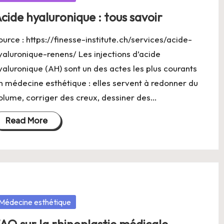
cide hyaluronique : tous savoir
ource : https://finesse-institute.ch/services/acide-
yaluronique-renens/ Les injections d’acide
yaluronique (AH) sont un des actes les plus courants
n médecine esthétique : elles servent à redonner du
olume, corriger des creux, dessiner des…
Read More
osted
Médecine esthétique
AQ sur la rhinoplastie médicale