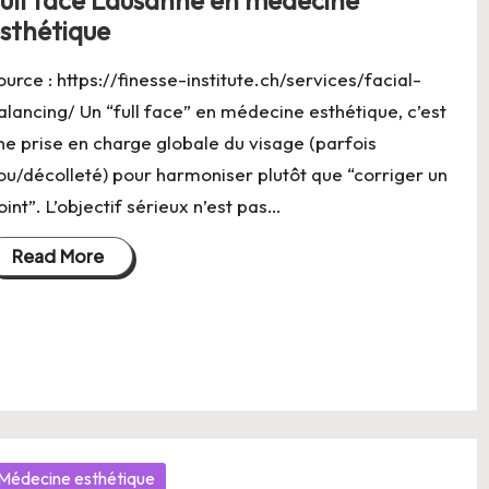
sthétique
ource : https://finesse-institute.ch/services/facial-
alancing/ Un “full face” en médecine esthétique, c’est
ne prise en charge globale du visage (parfois
ou/décolleté) pour harmoniser plutôt que “corriger un
oint”. L’objectif sérieux n’est pas…
Read More
osted
Médecine esthétique