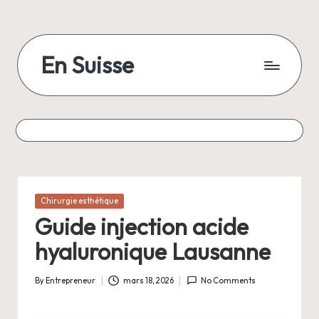
Skip
to
En Suisse
content
Posted
Chirurgie esthétique
in
Guide injection acide
hyaluronique Lausanne
By
Entrepreneur
mars 18, 2026
No Comments
Posted
by