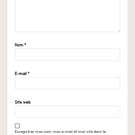
Nom
*
A
lt
E-mail
*
e
r
n
a
Site web
ti
v
e
:
Enregistrer mon nom, mon e-mail et mon site dans le