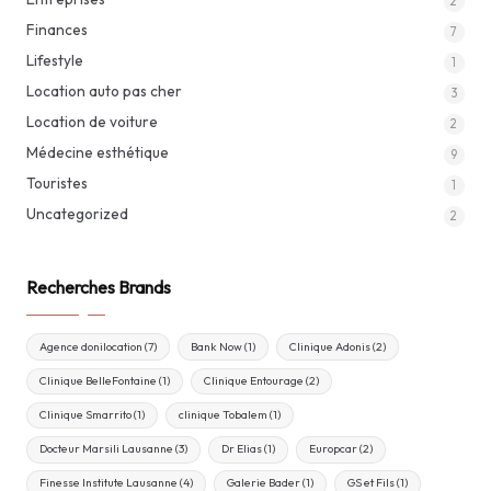
2
Finances
7
Lifestyle
1
Location auto pas cher
3
Location de voiture
2
Médecine esthétique
9
Touristes
1
Uncategorized
2
Recherches Brands
Agence donilocation
(7)
Bank Now
(1)
Clinique Adonis
(2)
Clinique BelleFontaine
(1)
Clinique Entourage
(2)
Clinique Smarrito
(1)
clinique Tobalem
(1)
Docteur Marsili Lausanne
(3)
Dr Elias
(1)
Europcar
(2)
Finesse Institute Lausanne
(4)
Galerie Bader
(1)
GS et Fils
(1)