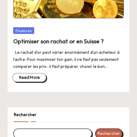
Posted
Finances
in
Optimiser son rachat or en Suisse ?
Le rachat d’or peut varier énormément d’un acheteur à
l’autre. Pour maximiser ton gain, il ne faut pas seulement
comparer les prix : il faut préparer, choisir le bon…
Read More
Rechercher
Rechercher