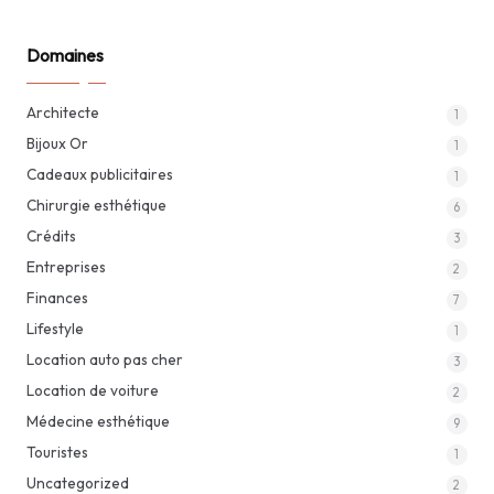
Domaines
Architecte
1
Bijoux Or
1
Cadeaux publicitaires
1
Chirurgie esthétique
6
Crédits
3
Entreprises
2
Finances
7
Lifestyle
1
Location auto pas cher
3
Location de voiture
2
Médecine esthétique
9
Touristes
1
Uncategorized
2