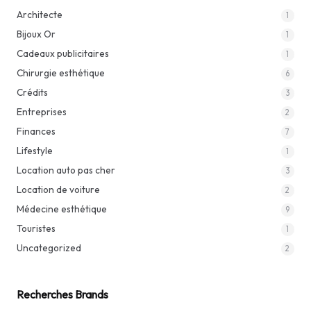
Architecte
1
Bijoux Or
1
Cadeaux publicitaires
1
Chirurgie esthétique
6
Crédits
3
Entreprises
2
Finances
7
Lifestyle
1
Location auto pas cher
3
Location de voiture
2
Médecine esthétique
9
Touristes
1
Uncategorized
2
Recherches Brands