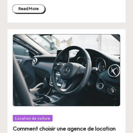
Read More
Posted
Location de voiture
in
Comment choisir une agence de location