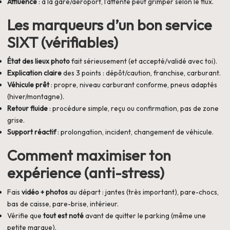
Affluence
: à la gare/aéroport, l’attente peut grimper selon le flux.
Les marqueurs d’un bon service
SIXT (vérifiables)
État des lieux photo
fait sérieusement (et accepté/validé avec toi).
Explication claire
des 3 points : dépôt/caution, franchise, carburant.
Véhicule prêt
: propre, niveau carburant conforme, pneus adaptés
(hiver/montagne).
Retour fluide
: procédure simple, reçu ou confirmation, pas de zone
grise.
Support réactif
: prolongation, incident, changement de véhicule.
Comment maximiser ton
expérience (anti-stress)
Fais
vidéo + photos
au départ : jantes (très important), pare-chocs,
bas de caisse, pare-brise, intérieur.
Vérifie que
tout est noté
avant de quitter le parking (même une
petite marque).