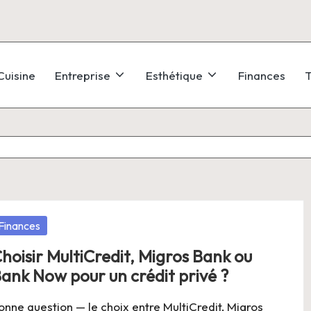
Cuisine
Entreprise
Esthétique
Finances
T
osted
Finances
hoisir MultiCredit, Migros Bank ou
ank Now pour un crédit privé ?
onne question — le choix entre MultiCredit, Migros