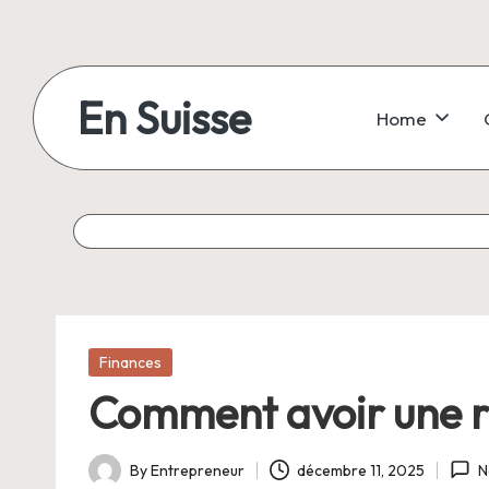
Skip
to
En Suisse
Home
content
Posted
Finances
in
Comment avoir une ra
By
Entrepreneur
décembre 11, 2025
N
Posted