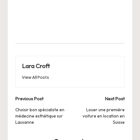
Lara Croft
View All Posts
Post
Previous Post
Next Post
navigation
Choisir bon spécialiste en
Louer une première
médecine esthétique sur
voiture en location en
Lausanne
Suisse