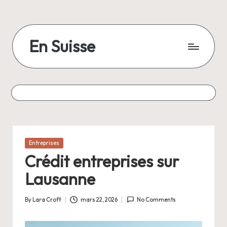
Skip
to
En Suisse
content
Posted
Entreprises
in
Crédit entreprises sur
Lausanne
By
Lara Croft
mars 22, 2026
No Comments
Posted
by