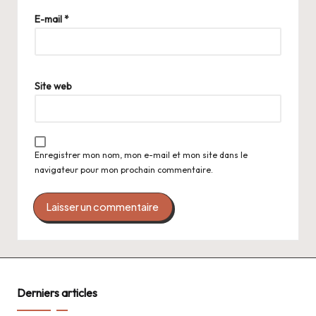
lt
E-mail
*
e
r
n
a
Site web
ti
v
e
:
Enregistrer mon nom, mon e-mail et mon site dans le
navigateur pour mon prochain commentaire.
Derniers articles