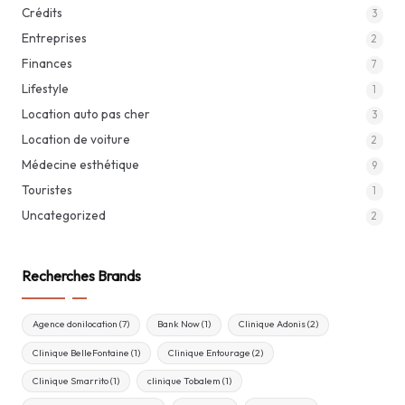
Crédits
3
Entreprises
2
Finances
7
Lifestyle
1
Location auto pas cher
3
Location de voiture
2
Médecine esthétique
9
Touristes
1
Uncategorized
2
Recherches Brands
Agence donilocation
(7)
Bank Now
(1)
Clinique Adonis
(2)
Clinique BelleFontaine
(1)
Clinique Entourage
(2)
Clinique Smarrito
(1)
clinique Tobalem
(1)